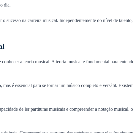
o dia.
r o sucesso na carreira musical. Independentemente do nível de talento,
al
 conhecer a teoria musical. A teoria musical é fundamental para entender
, mas é essencial para se tornar um músico completo e versátil. Existem
acidade de ler partituras musicais e compreender a notação musical, o
riginais. Compreender a estrutura das músicas e como elas funcionam po