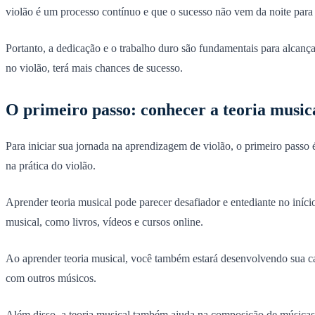
violão é um processo contínuo e que o sucesso não vem da noite para 
Portanto, a dedicação e o trabalho duro são fundamentais para alcança
no violão, terá mais chances de sucesso.
O primeiro passo: conhecer a teoria music
Para iniciar sua jornada na aprendizagem de violão, o primeiro passo é
na prática do violão.
Aprender teoria musical pode parecer desafiador e entediante no início
musical, como livros, vídeos e cursos online.
Ao aprender teoria musical, você também estará desenvolvendo sua cap
com outros músicos.
Além disso, a teoria musical também ajuda na composição de músicas o